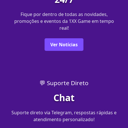
Fique por dentro de todas as novidades,
promoções e eventos da 1XX Game em tempo
real!
Ver Notícias
💬 Suporte Direto
Chat
Suporte direto via Telegram, respostas rápidas e
atendimento personalizado!