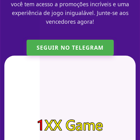
você tem acesso a promoções incríveis e uma
experiência de jogo inigualável. Junte-se aos
vencedores agora!
SEGUIR NO TELEGRAM