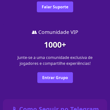
Falar Suporte
👥 Comunidade VIP
1000+
Junte-se a uma comunidade exclusiva de
jogadores e compartilhe experiências!
Entrar Grupo
📱 Como Seguir no Telegram