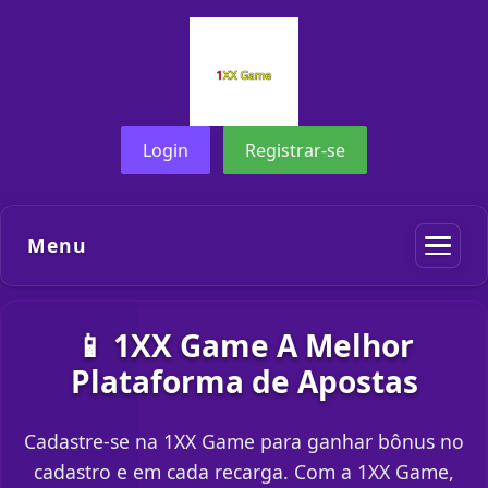
Login
Registrar-se
Menu
📱 1XX Game A Melhor
Plataforma de Apostas
Cadastre-se na 1XX Game para ganhar bônus no
cadastro e em cada recarga. Com a 1XX Game,