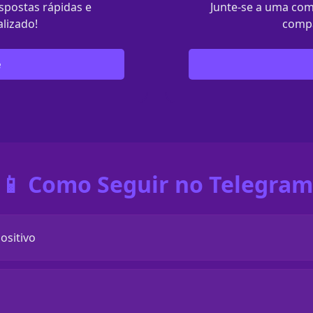
espostas rápidas e
Junte-se a uma com
lizado!
compa
e
📱 Como Seguir no Telegram
ositivo