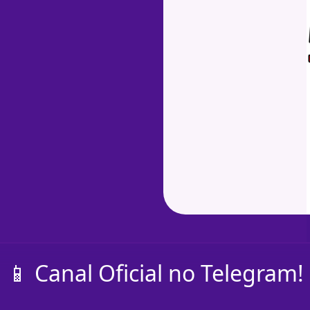
📱 Canal Oficial no Telegram!