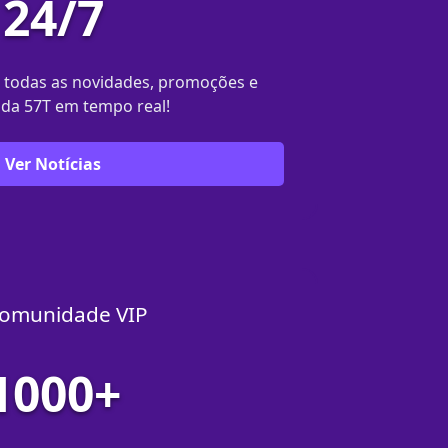
24/7
e todas as novidades, promoções e
 da 57T em tempo real!
Ver Notícias
Comunidade VIP
1000+