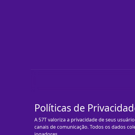
Políticas de Privacida
A 57T valoriza a privacidade de seus usuár
canais de comunicação. Todos os dados cole
jogadores.