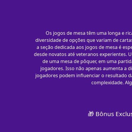
Os jogos de mesa têm uma longa e ric
diversidade de opções que variam de carta
a seção dedicada aos jogos de mesa é esp
desde novatos até veteranos experientes. U
de uma mesa de pôquer, em uma partida 
jogadores. Isso não apenas aumenta a d
jogadores podem influenciar o resultado da
complexidade. Alg
🎁 Bônus Exclu