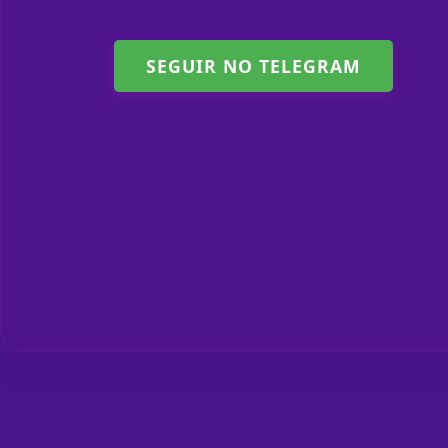
SEGUIR NO TELEGRAM