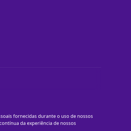
ssoais fornecidas durante o uso de nossos
 contínua da experiência de nossos