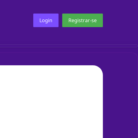
Login
Registrar-se