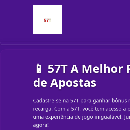
📱 57T A Melhor
de Apostas
Cadastre-se na 57T para ganhar bônus 
recarga. Com a 57T, você tem acesso a 
uma experiência de jogo inigualável. J
agora!