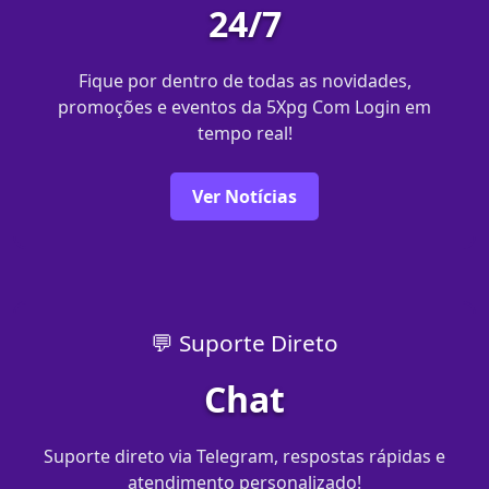
24/7
Fique por dentro de todas as novidades,
promoções e eventos da 5Xpg Com Login em
tempo real!
Ver Notícias
💬 Suporte Direto
Chat
Suporte direto via Telegram, respostas rápidas e
atendimento personalizado!