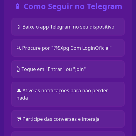
📱 Como Seguir no Telegram
📱 Baixe o app Telegram no seu dispositivo
🔍 Procure por "@5Xpg Com LoginOficial"
👆 Toque em "Entrar" ou "Join"
🔔 Ative as notificações para não perder
nada
💬 Participe das conversas e interaja