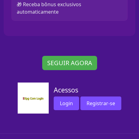
🎁 Receba bônus exclusivos
automaticamente
SEGUIR AGORA
Acessos
Login
Registrar-se