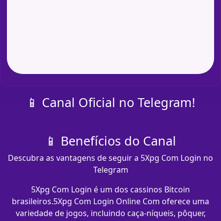
📱 Canal Oficial no Telegram!
📱 Benefícios do Canal
Descubra as vantagens de seguir a 5Xpg Com Login no
Telegram
5Xpg Com Login é um dos cassinos Bitcoin
brasileiros.5Xpg Com Login Online Com oferece uma
variedade de jogos, incluindo caça-níqueis, pôquer,