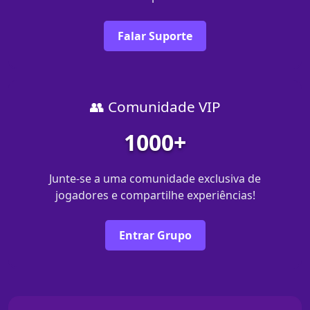
Falar Suporte
👥 Comunidade VIP
1000+
Junte-se a uma comunidade exclusiva de
jogadores e compartilhe experiências!
Entrar Grupo