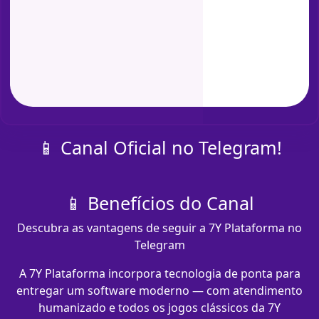
📱 Canal Oficial no Telegram!
📱 Benefícios do Canal
Descubra as vantagens de seguir a 7Y Plataforma no
Telegram
A 7Y Plataforma incorpora tecnologia de ponta para
entregar um software moderno — com atendimento
humanizado e todos os jogos clássicos da 7Y