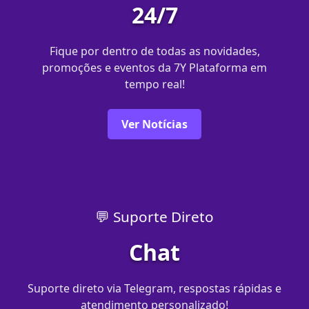
24/7
Fique por dentro de todas as novidades,
promoções e eventos da 7Y Plataforma em
tempo real!
Ver Notícias
💬 Suporte Direto
Chat
Suporte direto via Telegram, respostas rápidas e
atendimento personalizado!