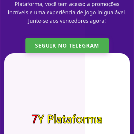
Plataforma, você tem acesso a promoções
incríveis e uma experiência de jogo inigualável.
Junte-se aos vencedores agora!
SEGUIR NO TELEGRAM