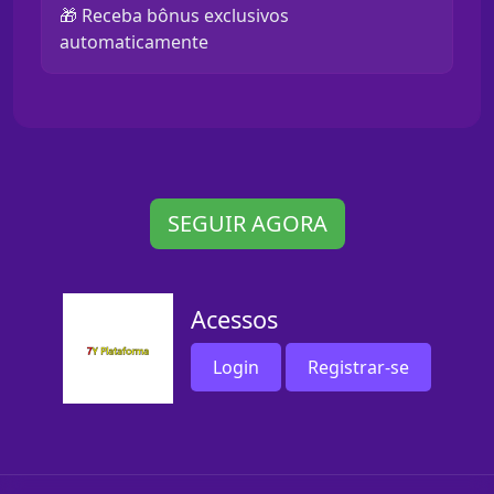
🎁 Receba bônus exclusivos
automaticamente
SEGUIR AGORA
Acessos
Login
Registrar-se