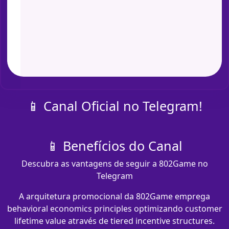
📱 Canal Oficial no Telegram!
📱 Benefícios do Canal
Descubra as vantagens de seguir a 802Game no
Telegram
A arquitetura promocional da 802Game emprega
behavioral economics principles optimizando customer
lifetime value através de tiered incentive structures.