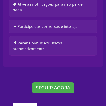
🔔 Ative as notificações para não perder
nada
💬 Participe das conversas e interaja
🎁 Receba bônus exclusivos
automaticamente
SEGUIR AGORA