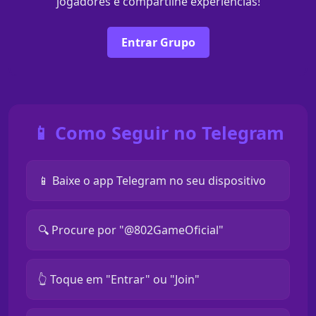
jogadores e compartilhe experiências!
Entrar Grupo
📱 Como Seguir no Telegram
📱 Baixe o app Telegram no seu dispositivo
🔍 Procure por "@802GameOficial"
👆 Toque em "Entrar" ou "Join"