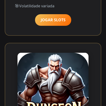
Volatilidade variada
JOGAR SLOTS