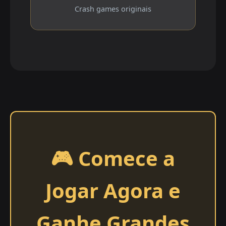
Crash games originais
🎮 Comece a
Jogar Agora e
Ganhe Grandes