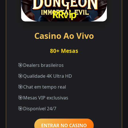
Casino Ao Vivo
80+ Mesas
Dealers brasileiros
Qualidade 4K Ultra HD
Chat em tempo real
Mesas VIP exclusivas
Disponível 24/7
ENTRAR NO CASINO