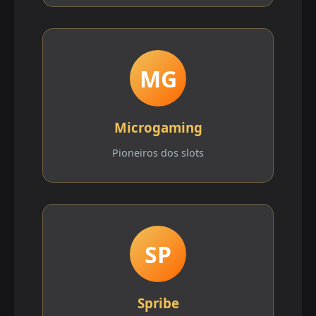
MG
Microgaming
Pioneiros dos slots
SP
Spribe