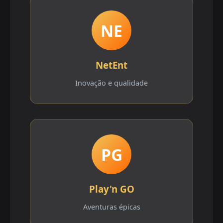
NE
NetEnt
Inovação e qualidade
PG
Play'n GO
Aventuras épicas