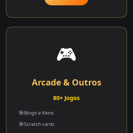
🎮
Arcade & Outros
80+ Jogos
Bingo e Keno
Scratch cards