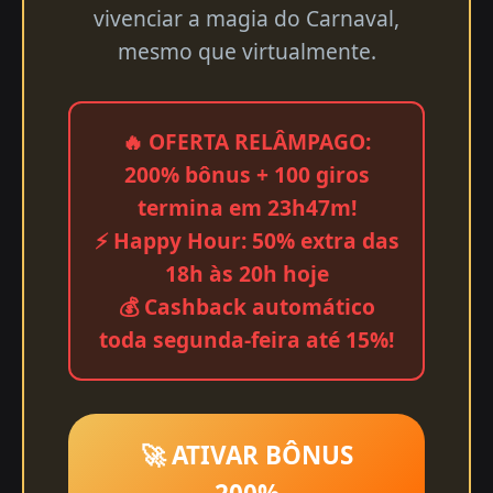
vivenciar a magia do Carnaval,
mesmo que virtualmente.
🔥 OFERTA RELÂMPAGO:
200% bônus + 100 giros
termina em 23h47m!
⚡ Happy Hour: 50% extra das
18h às 20h hoje
💰 Cashback automático
toda segunda-feira até 15%!
🚀 ATIVAR BÔNUS