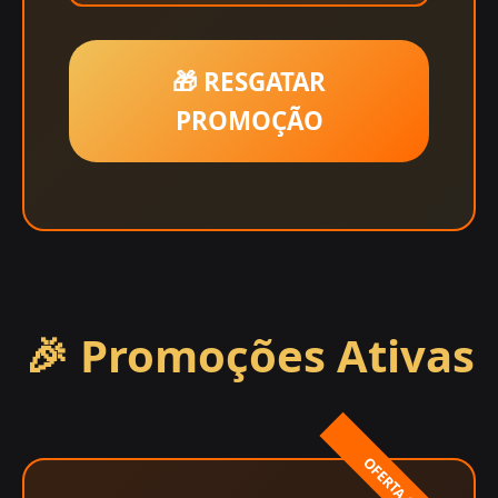
🎁 RESGATAR
PROMOÇÃO
🎉 Promoções Ativas