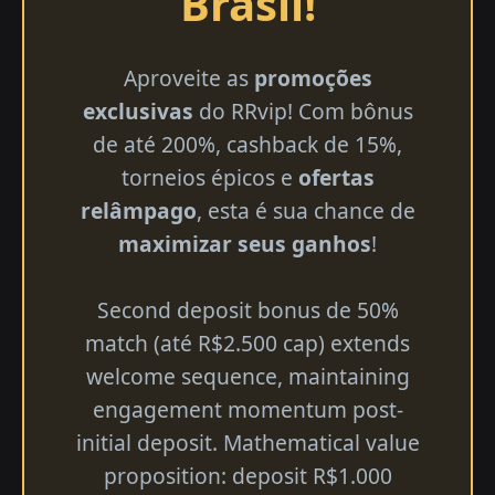
Brasil!
Aproveite as
promoções
exclusivas
do RRvip! Com bônus
de até 200%, cashback de 15%,
torneios épicos e
ofertas
relâmpago
, esta é sua chance de
maximizar seus ganhos
!
Second deposit bonus de 50%
match (até R$2.500 cap) extends
welcome sequence, maintaining
engagement momentum post-
initial deposit. Mathematical value
proposition: deposit R$1.000