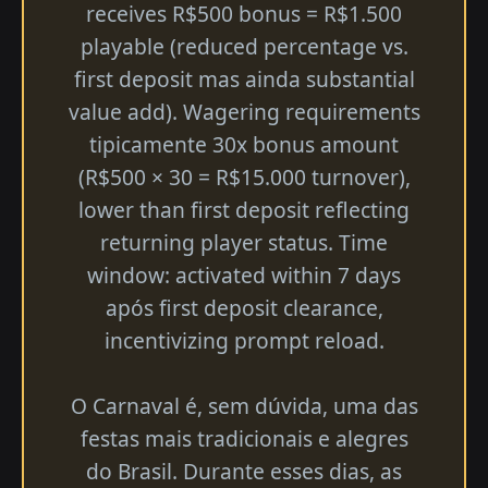
receives R$500 bonus = R$1.500
playable (reduced percentage vs.
first deposit mas ainda substantial
value add). Wagering requirements
tipicamente 30x bonus amount
(R$500 × 30 = R$15.000 turnover),
lower than first deposit reflecting
returning player status. Time
window: activated within 7 days
após first deposit clearance,
incentivizing prompt reload.
O Carnaval é, sem dúvida, uma das
festas mais tradicionais e alegres
do Brasil. Durante esses dias, as