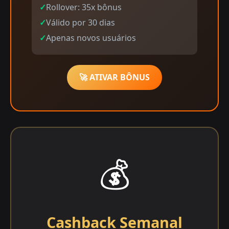
Rollover: 35x bônus
Válido por 30 dias
Apenas novos usuários
🚀 ATIVAR BÔNUS
💰
Cashback Semanal