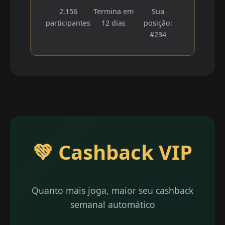
2.156
Termina em
Sua
participantes
12 dias
posição:
#234
💚 Cashback VIP
Quanto mais joga, maior seu cashback
semanal automático