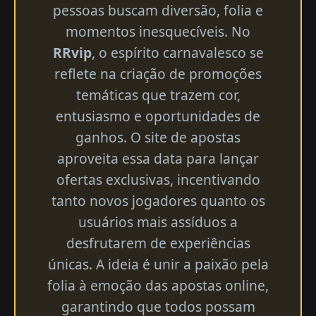
pessoas buscam diversão, folia e
momentos inesquecíveis. No
RRvip
, o espírito carnavalesco se
reflete na criação de promoções
temáticas que trazem cor,
entusiasmo e oportunidades de
ganhos. O site de apostas
aproveita essa data para lançar
ofertas exclusivas, incentivando
tanto novos jogadores quanto os
usuários mais assíduos a
desfrutarem de experiências
únicas. A ideia é unir a paixão pela
folia à emoção das apostas online,
garantindo que todos possam