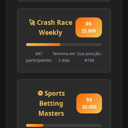
🚀 Crash Race
R$
25.000
Weekly
847
Termina em
Sua posição:
participantes
2 dias
#156
⚽ Sports
R$
Betting
30.000
Masters