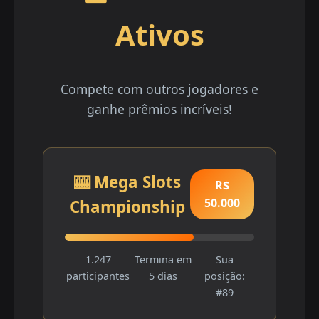
Ativos
Compete com outros jogadores e
ganhe prêmios incríveis!
🎰 Mega Slots
R$
50.000
Championship
1.247
Termina em
Sua
participantes
5 dias
posição:
#89