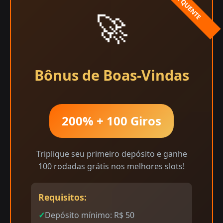
🚀
Bônus de Boas-Vindas
200% + 100 Giros
Triplique seu primeiro depósito e ganhe
100 rodadas grátis nos melhores slots!
Requisitos:
Depósito mínimo: R$ 50